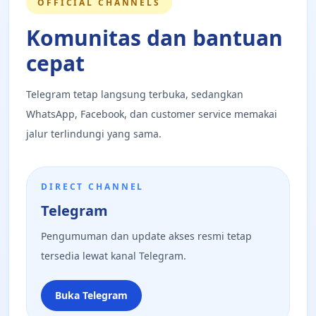
OFFICIAL CHANNELS
Komunitas dan bantuan
cepat
Telegram tetap langsung terbuka, sedangkan
WhatsApp, Facebook, dan customer service memakai
jalur terlindungi yang sama.
DIRECT CHANNEL
Telegram
Pengumuman dan update akses resmi tetap
tersedia lewat kanal Telegram.
Buka Telegram