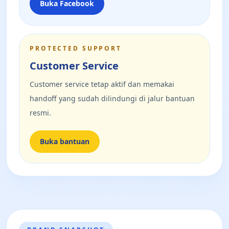
Buka Facebook
PROTECTED SUPPORT
Customer Service
Customer service tetap aktif dan memakai
handoff yang sudah dilindungi di jalur bantuan
resmi.
Buka bantuan