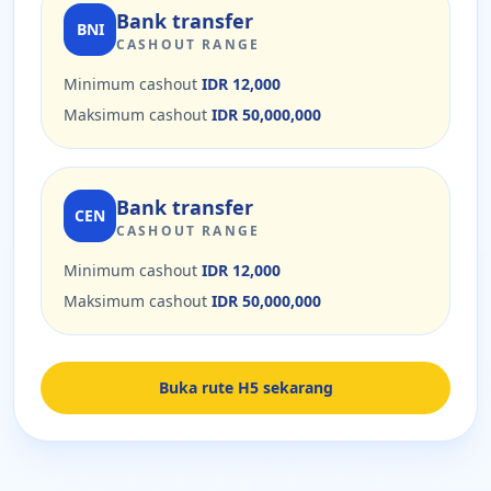
Bank transfer
BNI
CASHOUT RANGE
Minimum cashout
IDR 12,000
Maksimum cashout
IDR 50,000,000
Bank transfer
CEN
CASHOUT RANGE
Minimum cashout
IDR 12,000
Maksimum cashout
IDR 50,000,000
Buka rute H5 sekarang