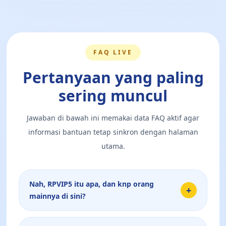
FAQ LIVE
Pertanyaan yang paling
sering muncul
Jawaban di bawah ini memakai data FAQ aktif agar
informasi bantuan tetap sinkron dengan halaman
utama.
Nah, RPVIP5 itu apa, dan knp orang
+
mainnya di sini?