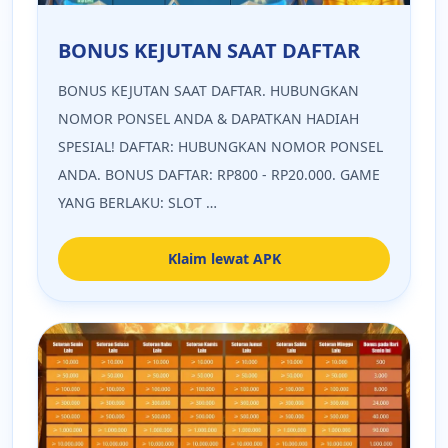
BONUS KEJUTAN SAAT DAFTAR
BONUS KEJUTAN SAAT DAFTAR. HUBUNGKAN
NOMOR PONSEL ANDA & DAPATKAN HADIAH
SPESIAL! DAFTAR: HUBUNGKAN NOMOR PONSEL
ANDA. BONUS DAFTAR: RP800 - RP20.000. GAME
YANG BERLAKU: SLOT …
Klaim lewat APK