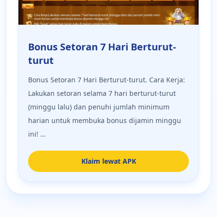
Bonus Setoran 7 Hari Berturut-
turut
Bonus Setoran 7 Hari Berturut-turut. Cara Kerja:
Lakukan setoran selama 7 hari berturut-turut
(minggu lalu) dan penuhi jumlah minimum
harian untuk membuka bonus dijamin minggu
ini! …
Klaim lewat APK