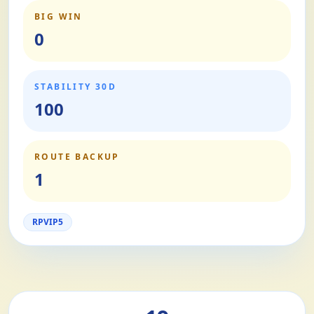
BIG WIN
0
STABILITY 30D
100
ROUTE BACKUP
1
RPVIP5