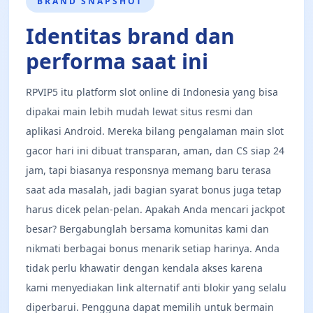
BRAND SNAPSHOT
Identitas brand dan
performa saat ini
RPVIP5 itu platform slot online di Indonesia yang bisa
dipakai main lebih mudah lewat situs resmi dan
aplikasi Android. Mereka bilang pengalaman main slot
gacor hari ini dibuat transparan, aman, dan CS siap 24
jam, tapi biasanya responsnya memang baru terasa
saat ada masalah, jadi bagian syarat bonus juga tetap
harus dicek pelan-pelan. Apakah Anda mencari jackpot
besar? Bergabunglah bersama komunitas kami dan
nikmati berbagai bonus menarik setiap harinya. Anda
tidak perlu khawatir dengan kendala akses karena
kami menyediakan link alternatif anti blokir yang selalu
diperbarui. Pengguna dapat memilih untuk bermain