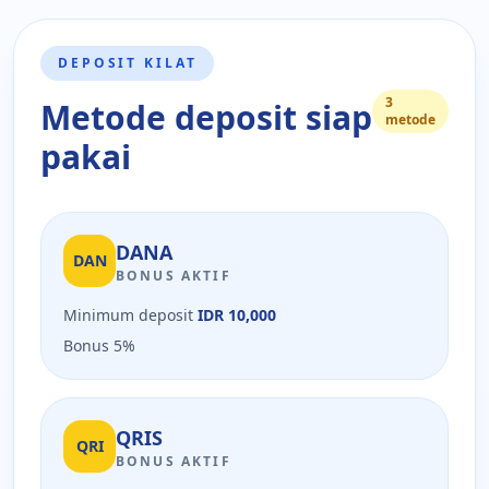
DEPOSIT KILAT
3
Metode deposit siap
metode
pakai
DANA
DAN
BONUS AKTIF
Minimum deposit
IDR 10,000
Bonus 5%
QRIS
QRI
BONUS AKTIF