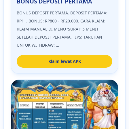
BONUS DEPOSIT PERTAMA
BONUS DEPOSIT PERTAMA. DEPOSIT PERTAMA:
RP1+. BONUS: RP800 - RP20.000. CARA KLAIM:
KLAIM MANUAL DI MENU 'SURAT' 5 MENIT
SETELAH DEPOSIT PERTAMA. TIPS: TARUHAN
UNTUK WITHDRAW: …
Klaim lewat APK