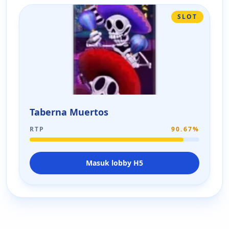
SLOT
Taberna Muertos
RTP
90.67%
Masuk lobby H5