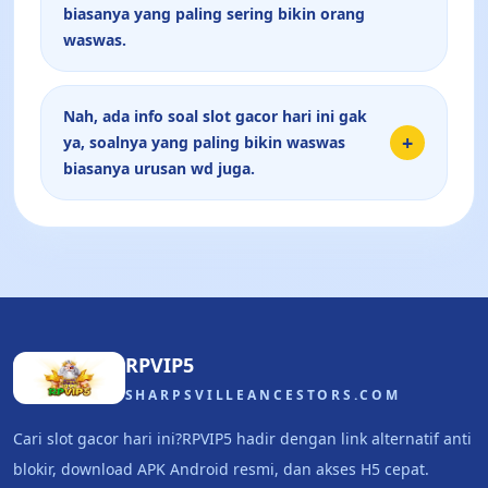
biasanya yang paling sering bikin orang
waswas.
Nah, ada info soal slot gacor hari ini gak
+
ya, soalnya yang paling bikin waswas
biasanya urusan wd juga.
RPVIP5
SHARPSVILLEANCESTORS.COM
Cari slot gacor hari ini?RPVIP5 hadir dengan link alternatif anti
blokir, download APK Android resmi, dan akses H5 cepat.