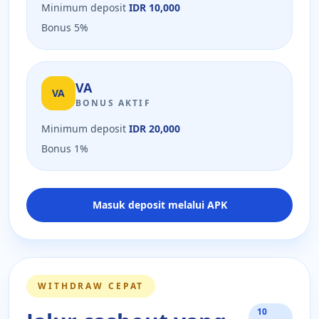
Minimum deposit
IDR 10,000
Bonus 5%
VA
VA
BONUS AKTIF
Minimum deposit
IDR 20,000
Bonus 1%
Masuk deposit melalui APK
WITHDRAW CEPAT
10