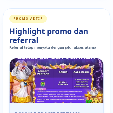
PROMO AKTIF
Highlight promo dan
referral
Referral tetap menyatu dengan jalur akses utama