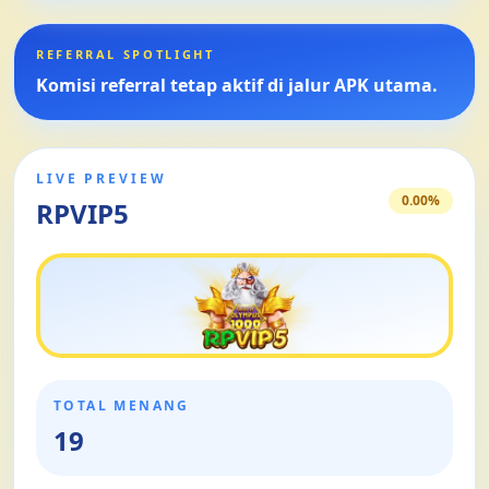
REFERRAL SPOTLIGHT
Komisi referral tetap aktif di jalur APK utama.
LIVE PREVIEW
0.00%
RPVIP5
TOTAL MENANG
19