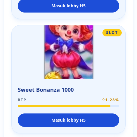
Masuk lobby H5
SLOT
Sweet Bonanza 1000
RTP
91.28%
Masuk lobby H5