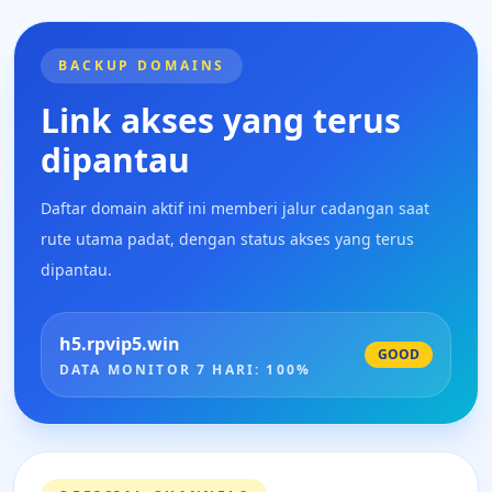
BACKUP DOMAINS
Link akses yang terus
dipantau
Daftar domain aktif ini memberi jalur cadangan saat
rute utama padat, dengan status akses yang terus
dipantau.
h5.rpvip5.win
GOOD
DATA MONITOR 7 HARI: 100%