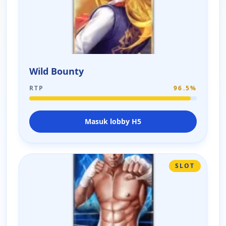
Wild Bounty
RTP
96.5%
Masuk lobby H5
SLOT