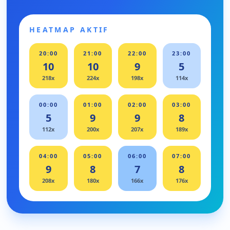
HEATMAP AKTIF
20:00
21:00
22:00
23:00
10
10
9
5
218x
224x
198x
114x
00:00
01:00
02:00
03:00
5
9
9
8
112x
200x
207x
189x
04:00
05:00
06:00
07:00
9
8
7
8
208x
180x
166x
176x