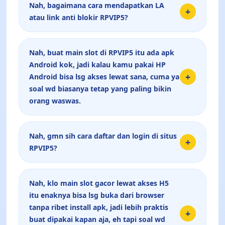
Nah, bagaimana cara mendapatkan LA
+
atau link anti blokir RPVIP5?
Nah, buat main slot di RPVIP5 itu ada apk
Android kok, jadi kalau kamu pakai HP
+
Android bisa lsg akses lewat sana, cuma ya
soal wd biasanya tetap yang paling bikin
orang waswas.
Nah, gmn sih cara daftar dan login di situs
+
RPVIP5?
Nah, klo main slot gacor lewat akses H5
itu enaknya bisa lsg buka dari browser
tanpa ribet install apk, jadi lebih praktis
+
buat dipakai kapan aja, eh tapi soal wd