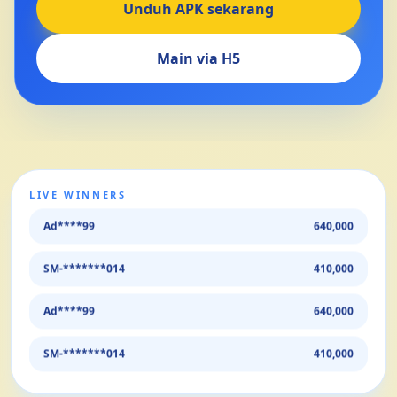
Unduh APK sekarang
Main via H5
LIVE WINNERS
Ad****99
640,000
SM-*******014
410,000
Ad****99
640,000
SM-*******014
410,000