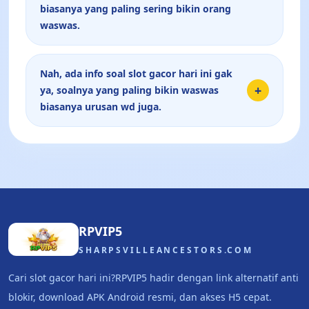
biasanya yang paling sering bikin orang
waswas.
Nah, ada info soal slot gacor hari ini gak
+
ya, soalnya yang paling bikin waswas
biasanya urusan wd juga.
RPVIP5
SHARPSVILLEANCESTORS.COM
Cari slot gacor hari ini?RPVIP5 hadir dengan link alternatif anti
blokir, download APK Android resmi, dan akses H5 cepat.