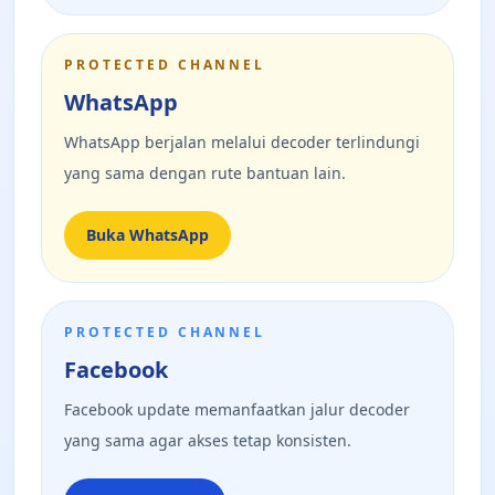
PROTECTED CHANNEL
WhatsApp
WhatsApp berjalan melalui decoder terlindungi
yang sama dengan rute bantuan lain.
Buka WhatsApp
PROTECTED CHANNEL
Facebook
Facebook update memanfaatkan jalur decoder
yang sama agar akses tetap konsisten.