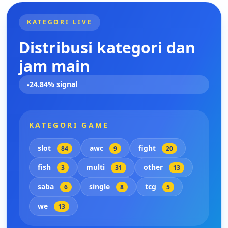
KATEGORI LIVE
Distribusi kategori dan
jam main
-24.84% signal
KATEGORI GAME
slot
awc
fight
84
9
20
fish
multi
other
3
31
13
saba
single
tcg
6
8
5
we
13