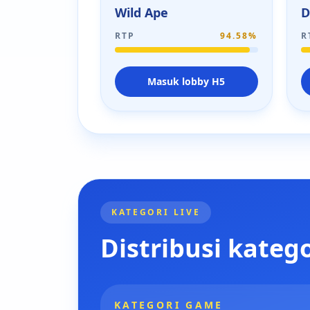
Wild Ape
D
RTP
94.58%
R
Masuk lobby H5
KATEGORI LIVE
Distribusi kateg
KATEGORI GAME