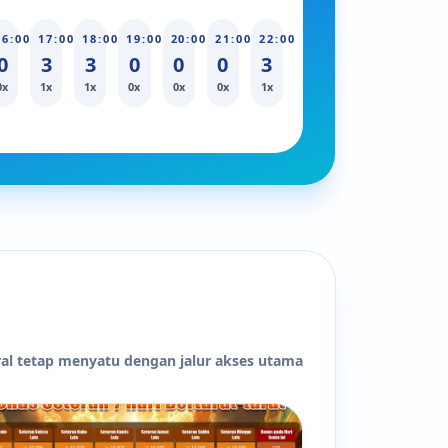
16:00
17:00
18:00
19:00
20:00
21:00
22:00
0
3
3
0
0
0
3
0x
1x
1x
0x
0x
0x
1x
ral tetap menyatu dengan jalur akses utama