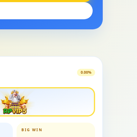
0.00%
BIG WIN