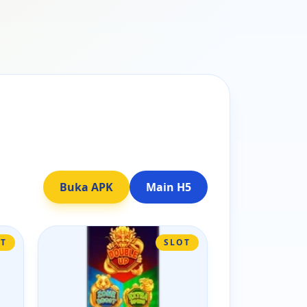
Buka APK
Main H5
T
SLOT