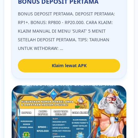
BONUS DEPOSIT PERTAMA
BONUS DEPOSIT PERTAMA. DEPOSIT PERTAMA:
RP1+. BONUS: RP800 - RP20.000. CARA KLAIM:
KLAIM MANUAL DI MENU 'SURAT' 5 MENIT
SETELAH DEPOSIT PERTAMA. TIPS: TARUHAN
UNTUK WITHDRAW: …
Klaim lewat APK