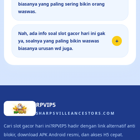
biasanya yang paling sering bikin orang
waswas.
Nah, ada info soal slot gacor hari ini gak
+
ya, soalnya yang paling bikin waswas
biasanya urusan wd juga.
RPVIP5
SHARPSVILLEANCESTORS.COM
Cari slot gacor hari ini?RPVIP5 hadir dengan link alternatif anti
blokir, download APK Android resmi, dan akses H5 cepat.