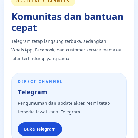
OFFICIAL CHANNELS
Komunitas dan bantuan
cepat
Telegram tetap langsung terbuka, sedangkan
WhatsApp, Facebook, dan customer service memakai
jalur terlindungi yang sama.
DIRECT CHANNEL
Telegram
Pengumuman dan update akses resmi tetap
tersedia lewat kanal Telegram.
Buka Telegram