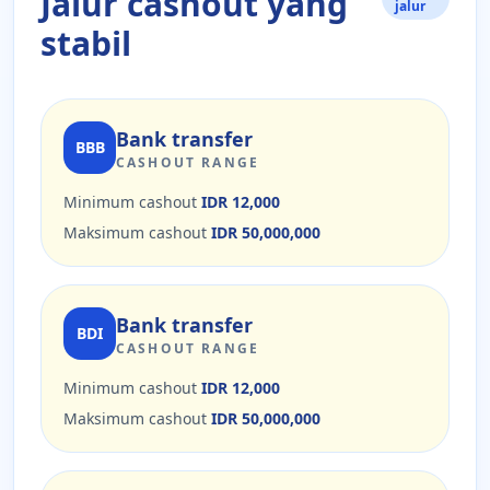
Jalur cashout yang
jalur
stabil
Bank transfer
BBB
CASHOUT RANGE
Minimum cashout
IDR 12,000
Maksimum cashout
IDR 50,000,000
Bank transfer
BDI
CASHOUT RANGE
Minimum cashout
IDR 12,000
Maksimum cashout
IDR 50,000,000