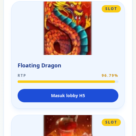
SLOT
Floating Dragon
RTP
96.79%
Masuk lobby H5
SLOT