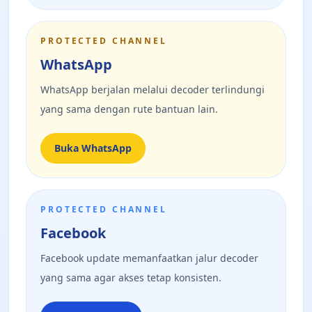
PROTECTED CHANNEL
WhatsApp
WhatsApp berjalan melalui decoder terlindungi
yang sama dengan rute bantuan lain.
Buka WhatsApp
PROTECTED CHANNEL
Facebook
Facebook update memanfaatkan jalur decoder
yang sama agar akses tetap konsisten.