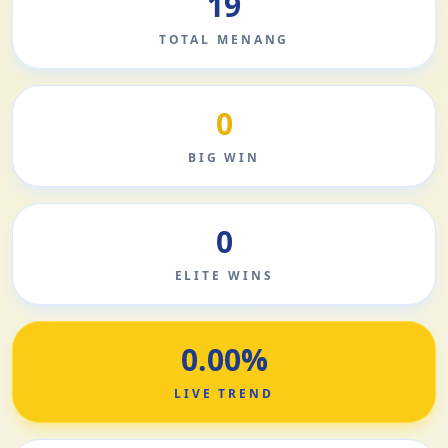
19
TOTAL MENANG
0
BIG WIN
0
ELITE WINS
0.00%
LIVE TREND