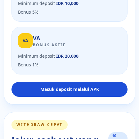
Minimum deposit
IDR 10,000
Bonus 5%
VA
VA
BONUS AKTIF
Minimum deposit
IDR 20,000
Bonus 1%
Masuk deposit melalui APK
WITHDRAW CEPAT
10