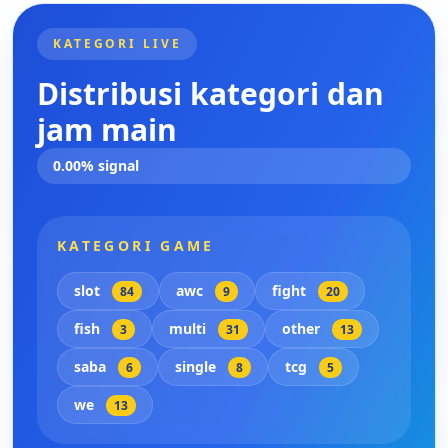
KATEGORI LIVE
Distribusi kategori dan
jam main
0.00% signal
KATEGORI GAME
slot
awc
fight
84
9
20
fish
multi
other
3
31
13
saba
single
tcg
6
8
5
we
13