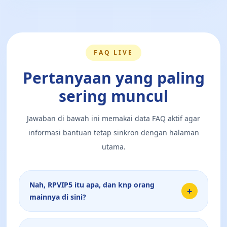
FAQ LIVE
Pertanyaan yang paling
sering muncul
Jawaban di bawah ini memakai data FAQ aktif agar
informasi bantuan tetap sinkron dengan halaman
utama.
Nah, RPVIP5 itu apa, dan knp orang
+
mainnya di sini?