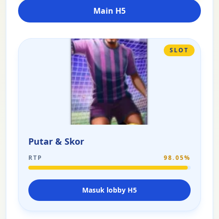
Main H5
SLOT
Putar & Skor
RTP
98.05%
Masuk lobby H5