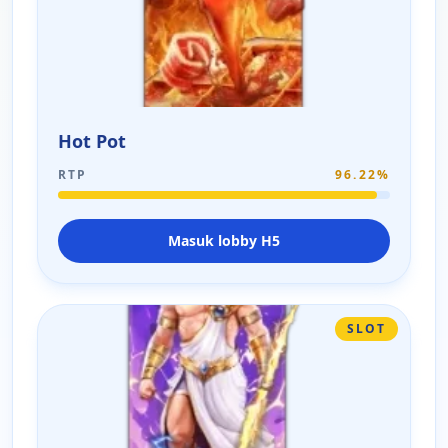
Hot Pot
RTP
96.22%
Masuk lobby H5
SLOT