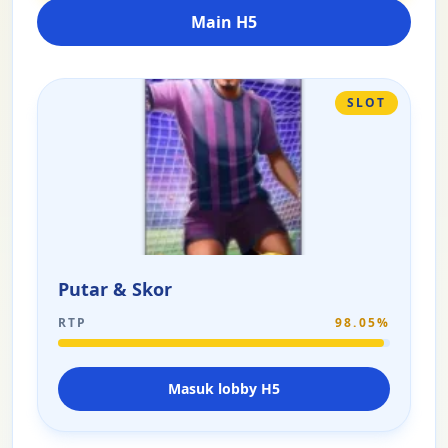
Main H5
SLOT
Putar & Skor
RTP
98.05%
Masuk lobby H5