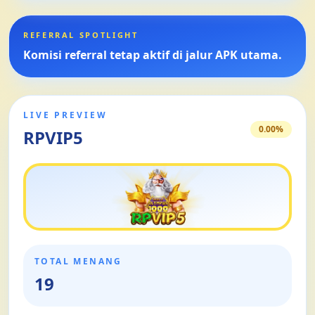
REFERRAL SPOTLIGHT
Komisi referral tetap aktif di jalur APK utama.
LIVE PREVIEW
0.00%
RPVIP5
TOTAL MENANG
19