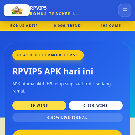
RPVIP5
☰
BONUS TRACKER LIVE
BONUS AKTIF
0.00% TREND
192 GAME
FLASH OFFER
APK FIRST
RPVIP5 APK hari ini
APK utama aktif. H5 tetap siap saat trafik sedang
ramai.
19 WINS
0 BIG WINS
0.00% LIVE SIGNAL