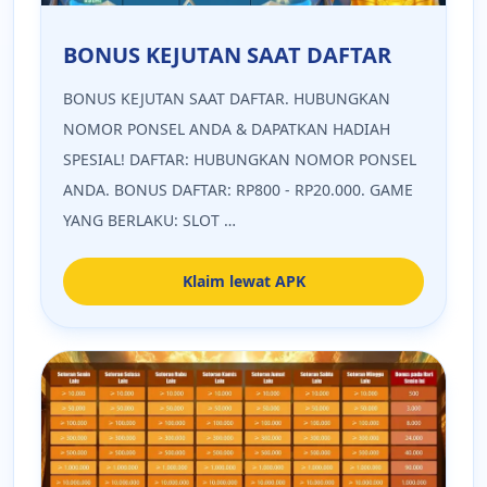
BONUS KEJUTAN SAAT DAFTAR
BONUS KEJUTAN SAAT DAFTAR. HUBUNGKAN
NOMOR PONSEL ANDA & DAPATKAN HADIAH
SPESIAL! DAFTAR: HUBUNGKAN NOMOR PONSEL
ANDA. BONUS DAFTAR: RP800 - RP20.000. GAME
YANG BERLAKU: SLOT …
Klaim lewat APK