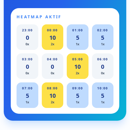
HEATMAP AKTIF
23:00
00:00
01:00
02:00
0
10
5
5
0x
2x
1x
1x
03:00
04:00
05:00
06:00
0
0
10
0
0x
0x
2x
0x
07:00
08:00
09:00
10:00
5
10
5
5
1x
2x
1x
1x