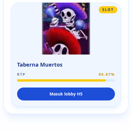
SLOT
Taberna Muertos
RTP
90.67%
Masuk lobby H5