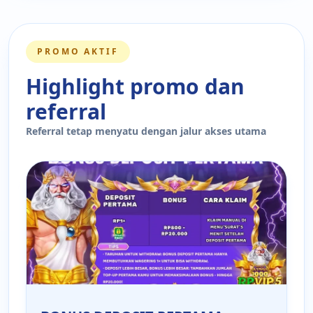
PROMO AKTIF
Highlight promo dan
referral
Referral tetap menyatu dengan jalur akses utama