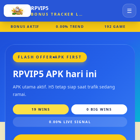
RPVIP5
☰
BONUS TRACKER LIVE
BONUS AKTIF
0.00% TREND
192 GAME
FLASH OFFER
APK FIRST
RPVIP5 APK hari ini
APK utama aktif. H5 tetap siap saat trafik sedang
ramai.
19 WINS
0 BIG WINS
0.00% LIVE SIGNAL