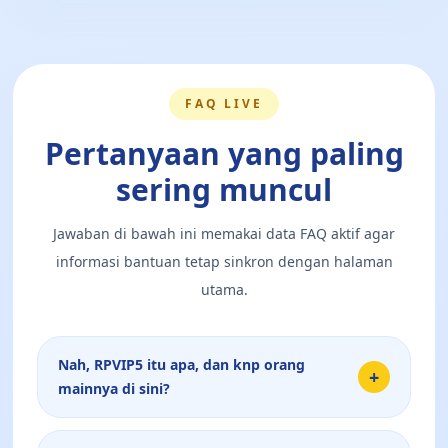
FAQ LIVE
Pertanyaan yang paling
sering muncul
Jawaban di bawah ini memakai data FAQ aktif agar
informasi bantuan tetap sinkron dengan halaman
utama.
Nah, RPVIP5 itu apa, dan knp orang
+
mainnya di sini?