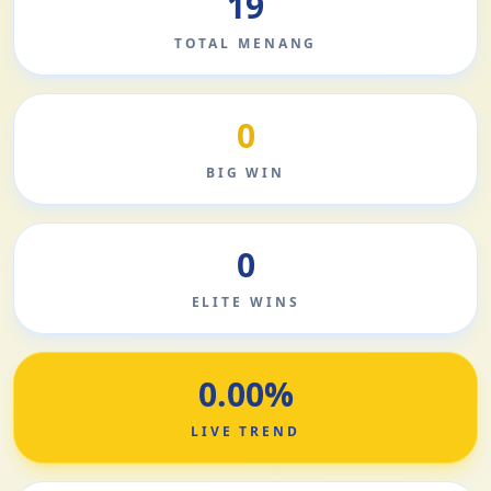
19
TOTAL MENANG
0
BIG WIN
0
ELITE WINS
0.00%
LIVE TREND