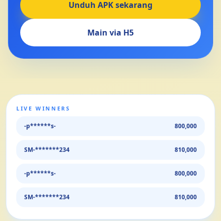
Unduh APK sekarang
Main via H5
LIVE WINNERS
-p******s-
800,000
SM-*******234
810,000
-p******s-
800,000
SM-*******234
810,000