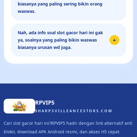
biasanya yang paling sering bikin orang
waswas.
Nah, ada info soal slot gacor hari ini gak
+
ya, soalnya yang paling bikin waswas
biasanya urusan wd juga.
RPVIP5
SHARPSVILLEANCESTORS.COM
Cari slot gacor hari ini?RPVIP5 hadir dengan link alternatif anti
blokir, download APK Android resmi, dan akses H5 cepat.