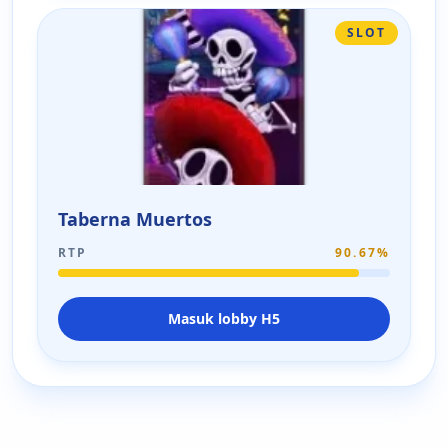
SLOT
Taberna Muertos
RTP
90.67%
Masuk lobby H5