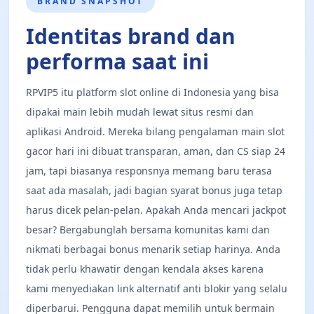
BRAND SNAPSHOT
Identitas brand dan
performa saat ini
RPVIP5 itu platform slot online di Indonesia yang bisa
dipakai main lebih mudah lewat situs resmi dan
aplikasi Android. Mereka bilang pengalaman main slot
gacor hari ini dibuat transparan, aman, dan CS siap 24
jam, tapi biasanya responsnya memang baru terasa
saat ada masalah, jadi bagian syarat bonus juga tetap
harus dicek pelan-pelan. Apakah Anda mencari jackpot
besar? Bergabunglah bersama komunitas kami dan
nikmati berbagai bonus menarik setiap harinya. Anda
tidak perlu khawatir dengan kendala akses karena
kami menyediakan link alternatif anti blokir yang selalu
diperbarui. Pengguna dapat memilih untuk bermain