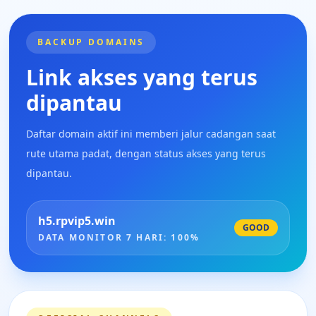
BACKUP DOMAINS
Link akses yang terus
dipantau
Daftar domain aktif ini memberi jalur cadangan saat
rute utama padat, dengan status akses yang terus
dipantau.
h5.rpvip5.win
GOOD
DATA MONITOR 7 HARI: 100%