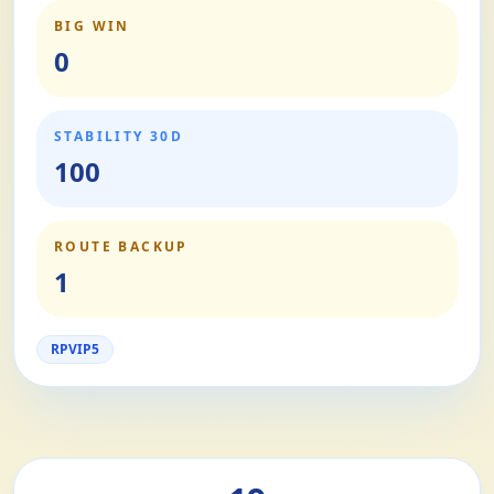
BIG WIN
0
STABILITY 30D
100
ROUTE BACKUP
1
RPVIP5