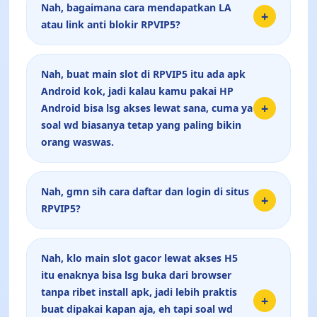
Nah, bagaimana cara mendapatkan LA
+
atau link anti blokir RPVIP5?
Nah, buat main slot di RPVIP5 itu ada apk
Android kok, jadi kalau kamu pakai HP
+
Android bisa lsg akses lewat sana, cuma ya
soal wd biasanya tetap yang paling bikin
orang waswas.
Nah, gmn sih cara daftar dan login di situs
+
RPVIP5?
Nah, klo main slot gacor lewat akses H5
itu enaknya bisa lsg buka dari browser
tanpa ribet install apk, jadi lebih praktis
+
buat dipakai kapan aja, eh tapi soal wd