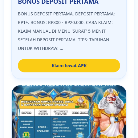
BONUS DEPOSIT PERTAMA
BONUS DEPOSIT PERTAMA. DEPOSIT PERTAMA:
RP1+. BONUS: RP800 - RP20.000. CARA KLAIM:
KLAIM MANUAL DI MENU 'SURAT' 5 MENIT
SETELAH DEPOSIT PERTAMA. TIPS: TARUHAN
UNTUK WITHDRAW: …
Klaim lewat APK