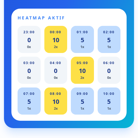
HEATMAP AKTIF
23:00
00:00
01:00
02:00
0
10
5
5
0x
2x
1x
1x
03:00
04:00
05:00
06:00
0
0
10
0
0x
0x
2x
0x
07:00
08:00
09:00
10:00
5
10
5
5
1x
2x
1x
1x