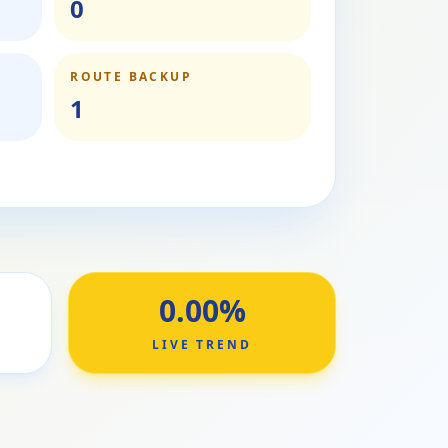
0
ROUTE BACKUP
1
0.00%
LIVE TREND