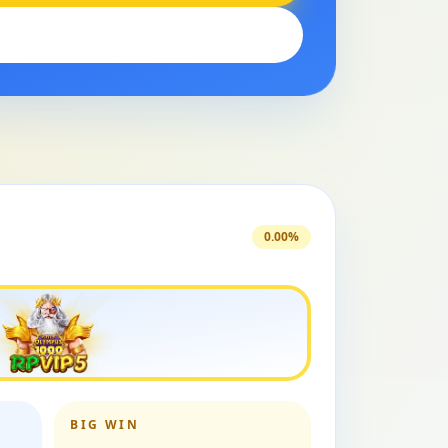
0.00%
BIG WIN