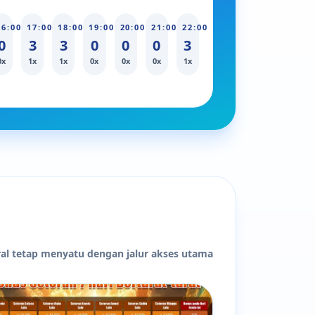
16:00
17:00
18:00
19:00
20:00
21:00
22:00
0
3
3
0
0
0
3
0x
1x
1x
0x
0x
0x
1x
ral tetap menyatu dengan jalur akses utama