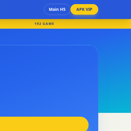
Main H5
APK VIP
192 GAME