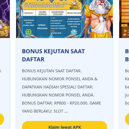
BONUS KEJUTAN SAAT
B
DAFTAR
B
.
BONUS KEJUTAN SAAT DAFTAR.
Bo
HUBUNGKAN NOMOR PONSEL ANDA &
Ke
DAPATKAN HADIAH SPESIAL! DAFTAR:
be
HUBUNGKAN NOMOR PONSEL ANDA.
j
BONUS DAFTAR: RP800 - RP20.000. GAME
b
YANG BERLAKU: SLOT …
Klaim lewat APK