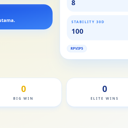
8
 utama.
STABILITY 30D
100
RPVIP5
0
0
BIG WIN
ELITE WINS