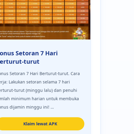
onus Setoran 7 Hari
erturut-turut
nus Setoran 7 Hari Berturut-turut. Cara
rja: Lakukan setoran selama 7 hari
rturut-turut (minggu lalu) dan penuhi
umlah minimum harian untuk membuka
onus dijamin minggu ini! …
Klaim lewat APK