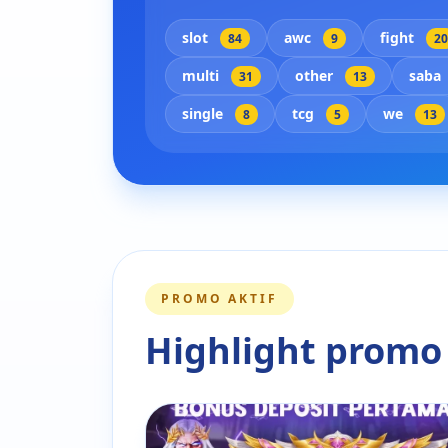
slot
awc
fight
84
9
20
multi
other
saba
31
13
single
tcg
we
8
5
13
PROMO AKTIF
Highlight promo 