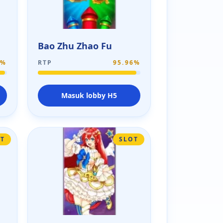
Bao Zhu Zhao Fu
1%
RTP
95.96%
Masuk lobby H5
T
SLOT