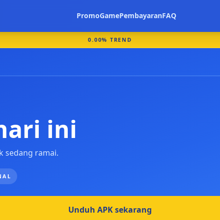
Promo
Game
Pembayaran
FAQ
0.00% TREND
ari ini
ik sedang ramai.
NAL
Unduh APK sekarang