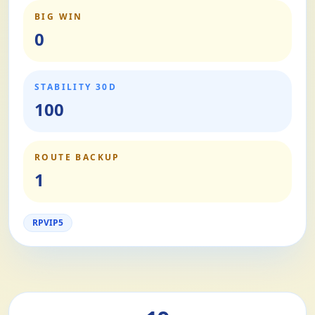
BIG WIN
0
STABILITY 30D
100
ROUTE BACKUP
1
RPVIP5