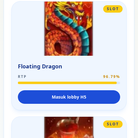
SLOT
Floating Dragon
RTP
96.79%
Masuk lobby H5
SLOT