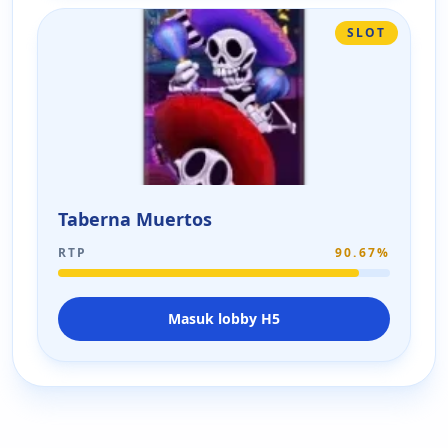
SLOT
Taberna Muertos
RTP
90.67%
Masuk lobby H5