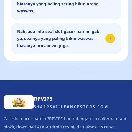
biasanya yang paling sering bikin orang
waswas.
Nah, ada info soal slot gacor hari ini gak
+
ya, soalnya yang paling bikin waswas
biasanya urusan wd juga.
RPVIP5
SHARPSVILLEANCESTORS.COM
Cari slot gacor hari ini?RPVIP5 hadir dengan link alternatif anti
blokir, download APK Android resmi, dan akses H5 cepat.