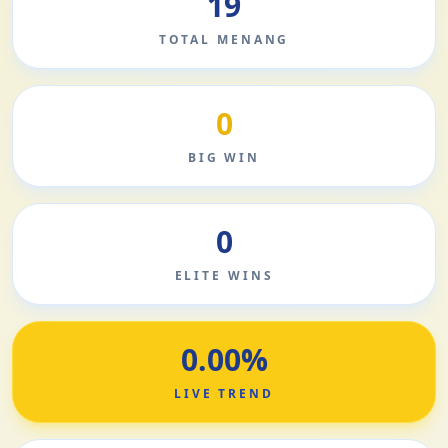
19
TOTAL MENANG
0
BIG WIN
0
ELITE WINS
0.00%
LIVE TREND