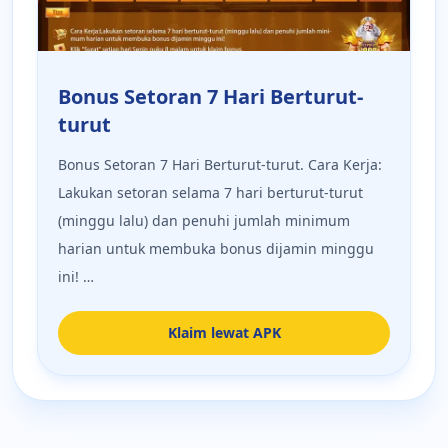
Bonus Setoran 7 Hari Berturut-
turut
Bonus Setoran 7 Hari Berturut-turut. Cara Kerja:
Lakukan setoran selama 7 hari berturut-turut
(minggu lalu) dan penuhi jumlah minimum
harian untuk membuka bonus dijamin minggu
ini! …
Klaim lewat APK