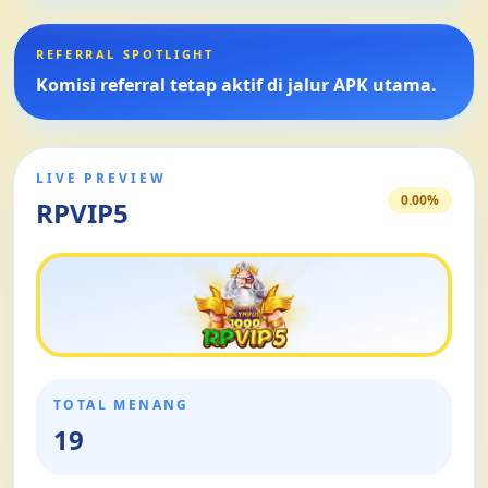
REFERRAL SPOTLIGHT
Komisi referral tetap aktif di jalur APK utama.
LIVE PREVIEW
0.00%
RPVIP5
TOTAL MENANG
19