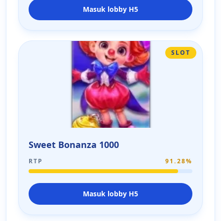
Masuk lobby H5
SLOT
Sweet Bonanza 1000
RTP
91.28%
Masuk lobby H5