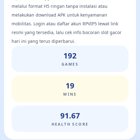
melalui format H5 ringan tanpa instalasi atau
melakukan download APK untuk kenyamanan
mobilitas. Login atau daftar akun RPVIP5 lewat link
resmi yang tersedia, lalu cek info bocoran slot gacor
hari ini yang terus diperbarui.
192
GAMES
19
WINS
91.67
HEALTH SCORE