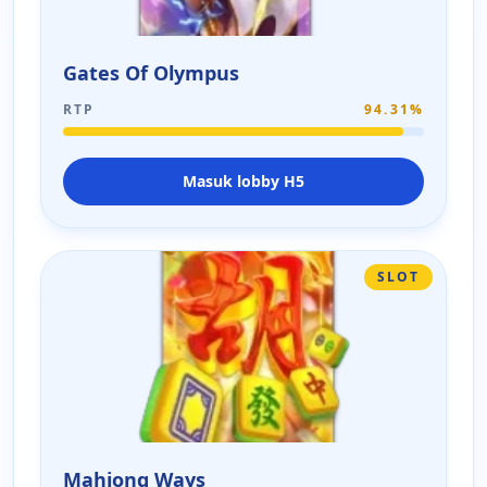
Gates Of Olympus
RTP
94.31%
Masuk lobby H5
SLOT
Mahjong Ways