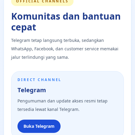
OFFICIAL CHANNELS
Komunitas dan bantuan
cepat
Telegram tetap langsung terbuka, sedangkan
WhatsApp, Facebook, dan customer service memakai
jalur terlindungi yang sama.
DIRECT CHANNEL
Telegram
Pengumuman dan update akses resmi tetap
tersedia lewat kanal Telegram.
Buka Telegram