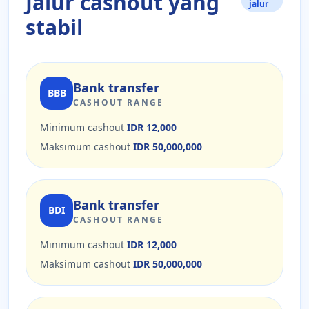
Jalur cashout yang
jalur
stabil
Bank transfer
BBB
CASHOUT RANGE
Minimum cashout
IDR 12,000
Maksimum cashout
IDR 50,000,000
Bank transfer
BDI
CASHOUT RANGE
Minimum cashout
IDR 12,000
Maksimum cashout
IDR 50,000,000