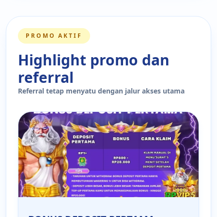
PROMO AKTIF
Highlight promo dan
referral
Referral tetap menyatu dengan jalur akses utama