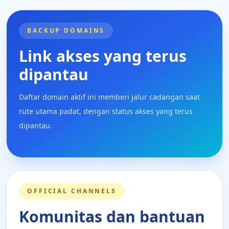
BACKUP DOMAINS
Link akses yang terus
dipantau
Daftar domain aktif ini memberi jalur cadangan saat
rute utama padat, dengan status akses yang terus
dipantau.
OFFICIAL CHANNELS
Komunitas dan bantuan