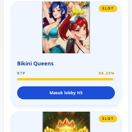
SLOT
Bikini Queens
RTP
98.29%
Masuk lobby H5
SLOT