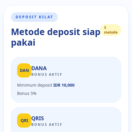
DEPOSIT KILAT
3
Metode deposit siap
metode
pakai
DANA
DAN
BONUS AKTIF
Minimum deposit
IDR 10,000
Bonus 5%
QRIS
QRI
BONUS AKTIF