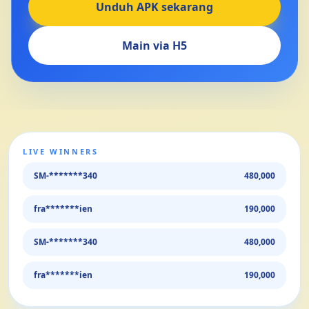
Unduh APK sekarang
Main via H5
LIVE WINNERS
SM-*******340
480,000
fra*******ien
190,000
SM-*******340
480,000
fra*******ien
190,000