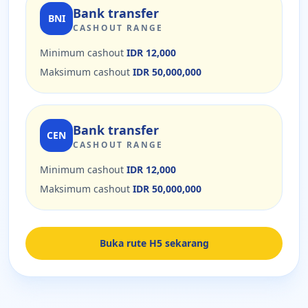
Bank transfer
BNI
CASHOUT RANGE
Minimum cashout
IDR 12,000
Maksimum cashout
IDR 50,000,000
Bank transfer
CEN
CASHOUT RANGE
Minimum cashout
IDR 12,000
Maksimum cashout
IDR 50,000,000
Buka rute H5 sekarang