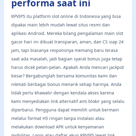
performa saat ini
RPVIP5 itu platform slot online di Indonesia yang bisa
dipakai main lebih mudah lewat situs resmi dan
aplikasi Android. Mereka bilang pengalaman main slot
gacor hari ini dibuat transparan, aman, dan CS siap 24
jam, tapi biasanya responsnya memang baru terasa
saat ada masalah, jadi bagian syarat bonus juga tetap
harus dicek pelan-pelan. Apakah Anda mencari jackpot
besar? Bergabunglah bersama komunitas kami dan
nikmati berbagai bonus menarik setiap harinya. Anda
tidak perlu khawatir dengan kendala akses karena
kami menyediakan link alternatif anti blokir yang selalu
diperbarui. Pengguna dapat memilih untuk bermain
melalui format H5 ringan tanpa instalasi atau
melakukan download APK untuk kenyamanan
mobilitas. Login atau daftar akun RPVIP5 lewat link