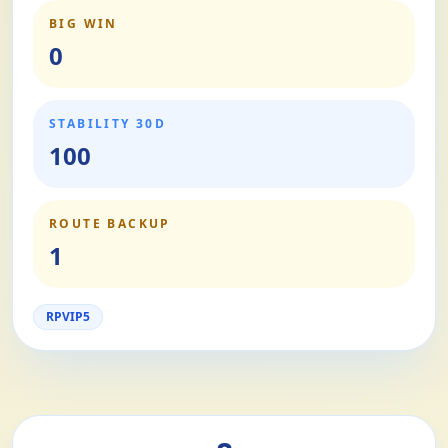
BIG WIN
0
STABILITY 30D
100
ROUTE BACKUP
1
RPVIP5