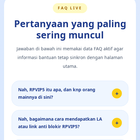
FAQ LIVE
Pertanyaan yang paling
sering muncul
Jawaban di bawah ini memakai data FAQ aktif agar
informasi bantuan tetap sinkron dengan halaman
utama.
Nah, RPVIP5 itu apa, dan knp orang
+
mainnya di sini?
Nah, bagaimana cara mendapatkan LA
+
atau link anti blokir RPVIP5?