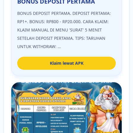
BONUS DEPOSIT PERTAMA
BONUS DEPOSIT PERTAMA. DEPOSIT PERTAMA:
RP1+. BONUS: RP800 - RP20.000. CARA KLAIM:
KLAIM MANUAL DI MENU 'SURAT' 5 MENIT
SETELAH DEPOSIT PERTAMA. TIPS: TARUHAN
UNTUK WITHDRAW: …
Klaim lewat APK