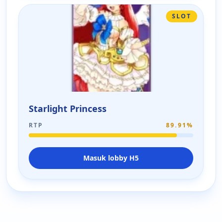
SLOT
Starlight Princess
RTP
89.91%
Masuk lobby H5