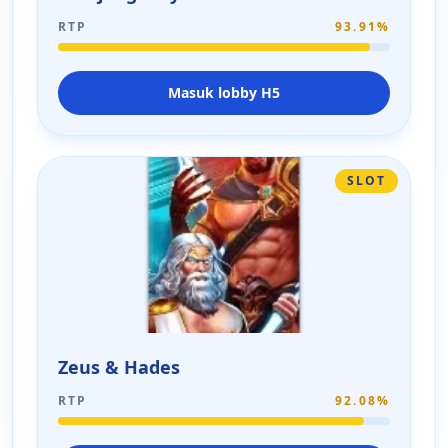
RTP
93.91%
Masuk lobby H5
SLOT
Zeus & Hades
RTP
92.08%