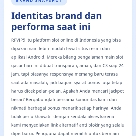
BRAND SNAPSHOT
Identitas brand dan
performa saat ini
RPVIP5 itu platform slot online di Indonesia yang bisa
dipakai main lebih mudah lewat situs resmi dan
aplikasi Android. Mereka bilang pengalaman main slot
gacor hari ini dibuat transparan, aman, dan CS siap 24
jam, tapi biasanya responsnya memang baru terasa
saat ada masalah, jadi bagian syarat bonus juga tetap
harus dicek pelan-pelan. Apakah Anda mencari jackpot
besar? Bergabunglah bersama komunitas kami dan
nikmati berbagai bonus menarik setiap harinya. Anda
tidak perlu khawatir dengan kendala akses karena
kami menyediakan link alternatif anti blokir yang selalu
diperbarui. Pengguna dapat memilih untuk bermain