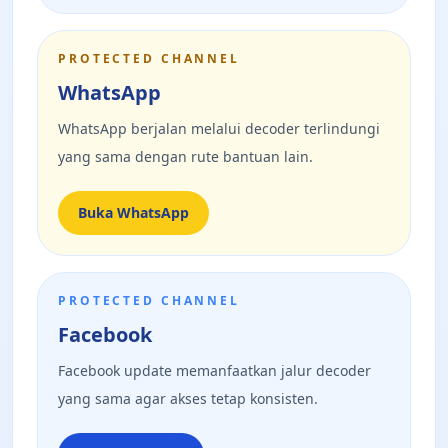
PROTECTED CHANNEL
WhatsApp
WhatsApp berjalan melalui decoder terlindungi
yang sama dengan rute bantuan lain.
Buka WhatsApp
PROTECTED CHANNEL
Facebook
Facebook update memanfaatkan jalur decoder
yang sama agar akses tetap konsisten.