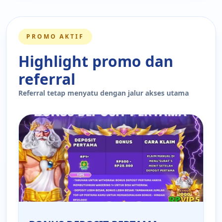
PROMO AKTIF
Highlight promo dan
referral
Referral tetap menyatu dengan jalur akses utama