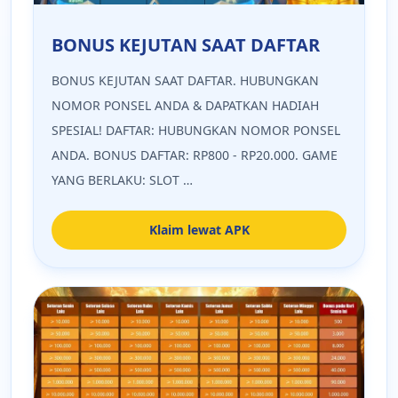
BONUS KEJUTAN SAAT DAFTAR
BONUS KEJUTAN SAAT DAFTAR. HUBUNGKAN
NOMOR PONSEL ANDA & DAPATKAN HADIAH
SPESIAL! DAFTAR: HUBUNGKAN NOMOR PONSEL
ANDA. BONUS DAFTAR: RP800 - RP20.000. GAME
YANG BERLAKU: SLOT …
Klaim lewat APK