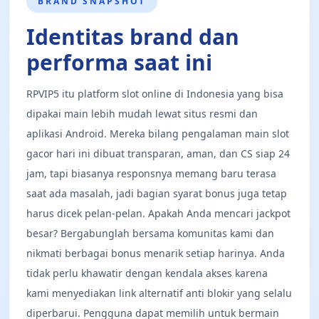
BRAND SNAPSHOT
Identitas brand dan
performa saat ini
RPVIP5 itu platform slot online di Indonesia yang bisa
dipakai main lebih mudah lewat situs resmi dan
aplikasi Android. Mereka bilang pengalaman main slot
gacor hari ini dibuat transparan, aman, dan CS siap 24
jam, tapi biasanya responsnya memang baru terasa
saat ada masalah, jadi bagian syarat bonus juga tetap
harus dicek pelan-pelan. Apakah Anda mencari jackpot
besar? Bergabunglah bersama komunitas kami dan
nikmati berbagai bonus menarik setiap harinya. Anda
tidak perlu khawatir dengan kendala akses karena
kami menyediakan link alternatif anti blokir yang selalu
diperbarui. Pengguna dapat memilih untuk bermain