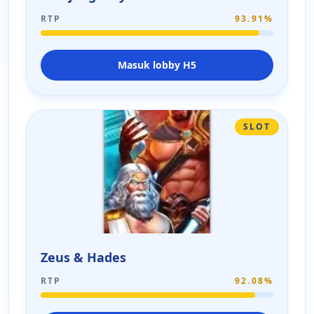
RTP
93.91%
Masuk lobby H5
SLOT
Zeus & Hades
RTP
92.08%