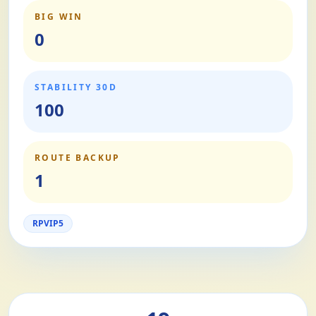
BIG WIN
0
STABILITY 30D
100
ROUTE BACKUP
1
RPVIP5