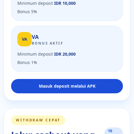
Minimum deposit
IDR 10,000
Bonus 5%
VA
VA
BONUS AKTIF
Minimum deposit
IDR 20,000
Bonus 1%
Masuk deposit melalui APK
WITHDRAW CEPAT
10