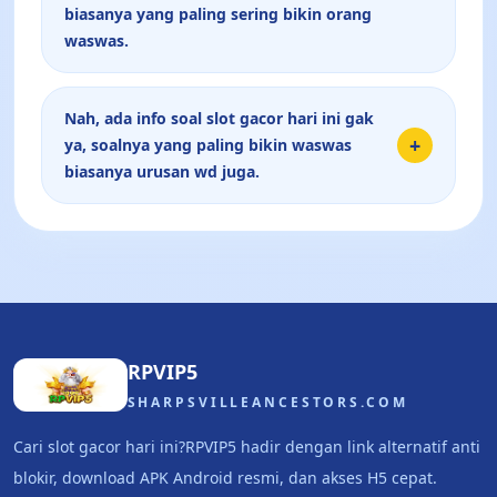
biasanya yang paling sering bikin orang
waswas.
Nah, ada info soal slot gacor hari ini gak
+
ya, soalnya yang paling bikin waswas
biasanya urusan wd juga.
RPVIP5
SHARPSVILLEANCESTORS.COM
Cari slot gacor hari ini?RPVIP5 hadir dengan link alternatif anti
blokir, download APK Android resmi, dan akses H5 cepat.