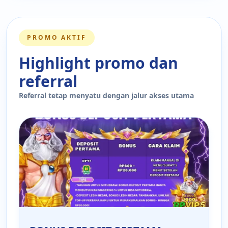
PROMO AKTIF
Highlight promo dan
referral
Referral tetap menyatu dengan jalur akses utama