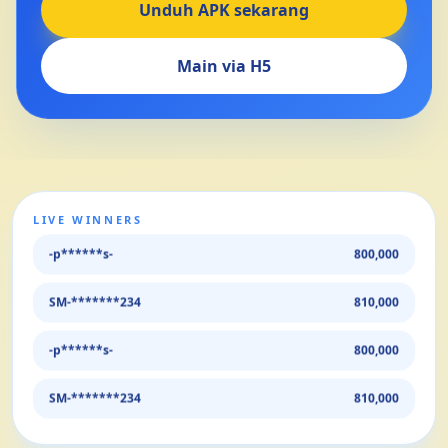
Unduh APK sekarang
Main via H5
LIVE WINNERS
-p******s-
800,000
SM-*******234
810,000
-p******s-
800,000
SM-*******234
810,000