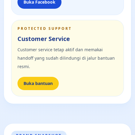
Buka Facebook
PROTECTED SUPPORT
Customer Service
Customer service tetap aktif dan memakai
handoff yang sudah dilindungi di jalur bantuan
resmi.
Buka bantuan