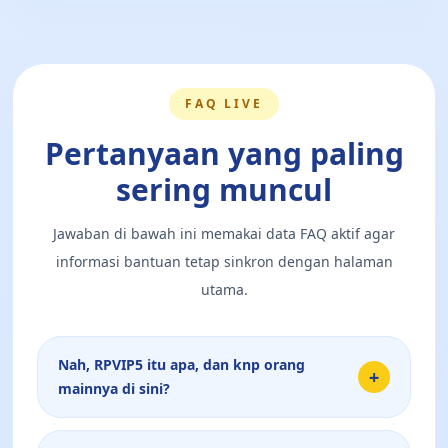
FAQ LIVE
Pertanyaan yang paling
sering muncul
Jawaban di bawah ini memakai data FAQ aktif agar
informasi bantuan tetap sinkron dengan halaman
utama.
Nah, RPVIP5 itu apa, dan knp orang
+
mainnya di sini?