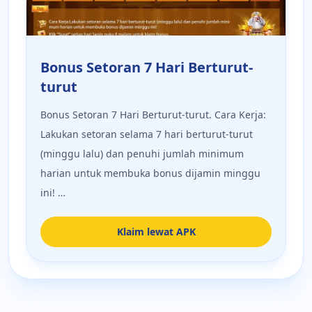
Bonus Setoran 7 Hari Berturut-
turut
Bonus Setoran 7 Hari Berturut-turut. Cara Kerja:
Lakukan setoran selama 7 hari berturut-turut
(minggu lalu) dan penuhi jumlah minimum
harian untuk membuka bonus dijamin minggu
ini! …
Klaim lewat APK