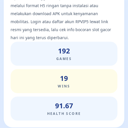
melalui format H5 ringan tanpa instalasi atau
melakukan download APK untuk kenyamanan
mobilitas. Login atau daftar akun RPVIP5 lewat link
resmi yang tersedia, lalu cek info bocoran slot gacor
hari ini yang terus diperbarui.
192
GAMES
19
WINS
91.67
HEALTH SCORE