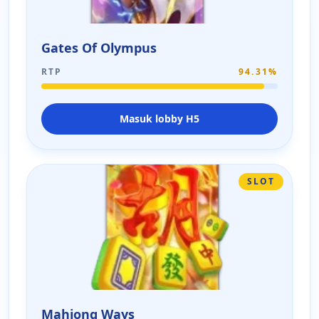
Gates Of Olympus
RTP
94.31%
Masuk lobby H5
SLOT
Mahjong Ways