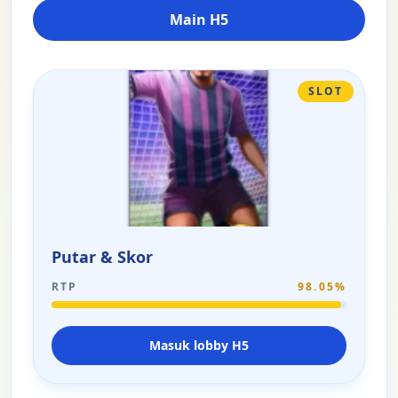
Main H5
SLOT
Putar & Skor
RTP
98.05%
Masuk lobby H5