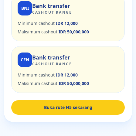
Bank transfer
BNI
CASHOUT RANGE
Minimum cashout
IDR 12,000
Maksimum cashout
IDR 50,000,000
Bank transfer
CEN
CASHOUT RANGE
Minimum cashout
IDR 12,000
Maksimum cashout
IDR 50,000,000
Buka rute H5 sekarang