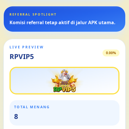
REFERRAL SPOTLIGHT
Komisi referral tetap aktif di jalur APK utama.
LIVE PREVIEW
0.00%
RPVIP5
TOTAL MENANG
8