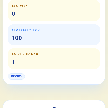
BIG WIN
0
STABILITY 30D
100
ROUTE BACKUP
1
RPVIP5