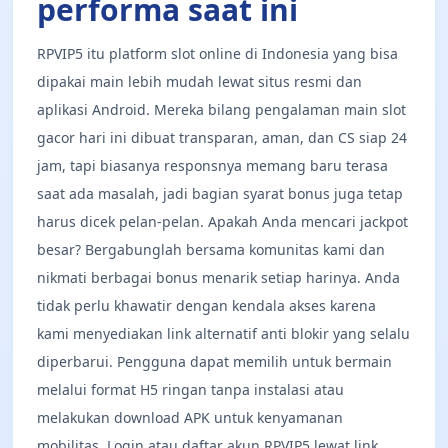
performa saat ini
RPVIP5 itu platform slot online di Indonesia yang bisa
dipakai main lebih mudah lewat situs resmi dan
aplikasi Android. Mereka bilang pengalaman main slot
gacor hari ini dibuat transparan, aman, dan CS siap 24
jam, tapi biasanya responsnya memang baru terasa
saat ada masalah, jadi bagian syarat bonus juga tetap
harus dicek pelan-pelan. Apakah Anda mencari jackpot
besar? Bergabunglah bersama komunitas kami dan
nikmati berbagai bonus menarik setiap harinya. Anda
tidak perlu khawatir dengan kendala akses karena
kami menyediakan link alternatif anti blokir yang selalu
diperbarui. Pengguna dapat memilih untuk bermain
melalui format H5 ringan tanpa instalasi atau
melakukan download APK untuk kenyamanan
mobilitas. Login atau daftar akun RPVIP5 lewat link