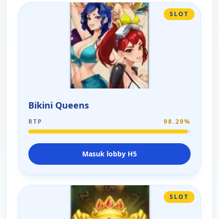
SLOT
Bikini Queens
RTP
98.29%
Masuk lobby H5
SLOT