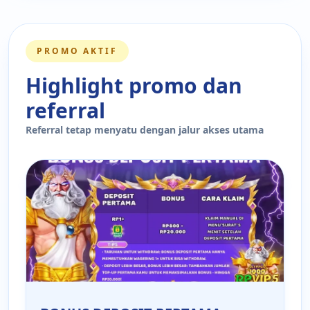
PROMO AKTIF
Highlight promo dan
referral
Referral tetap menyatu dengan jalur akses utama