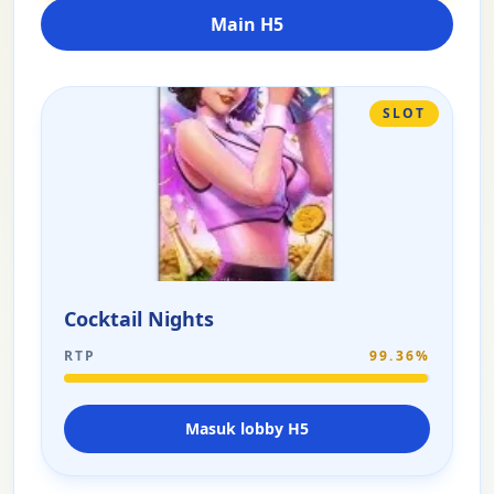
Main H5
SLOT
Cocktail Nights
RTP
99.36%
Masuk lobby H5