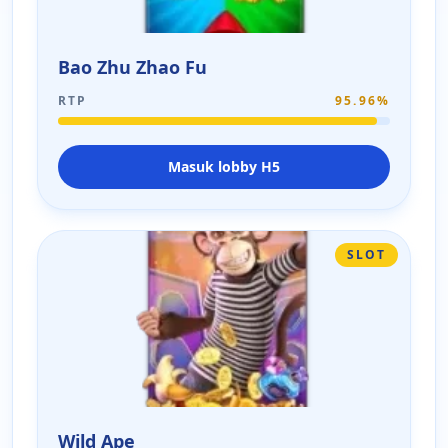
Bao Zhu Zhao Fu
RTP
95.96%
Masuk lobby H5
SLOT
Wild Ape