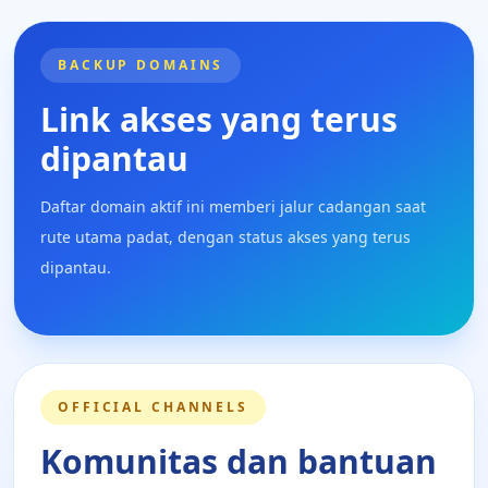
BACKUP DOMAINS
Link akses yang terus
dipantau
Daftar domain aktif ini memberi jalur cadangan saat
rute utama padat, dengan status akses yang terus
dipantau.
OFFICIAL CHANNELS
Komunitas dan bantuan