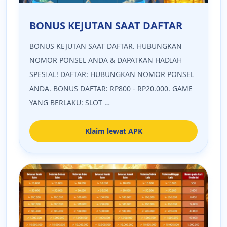
BONUS KEJUTAN SAAT DAFTAR
BONUS KEJUTAN SAAT DAFTAR. HUBUNGKAN
NOMOR PONSEL ANDA & DAPATKAN HADIAH
SPESIAL! DAFTAR: HUBUNGKAN NOMOR PONSEL
ANDA. BONUS DAFTAR: RP800 - RP20.000. GAME
YANG BERLAKU: SLOT …
Klaim lewat APK