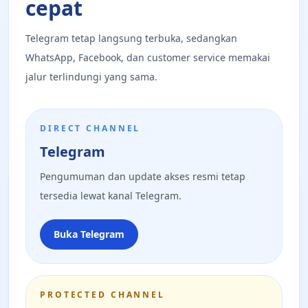
cepat
Telegram tetap langsung terbuka, sedangkan
WhatsApp, Facebook, dan customer service memakai
jalur terlindungi yang sama.
DIRECT CHANNEL
Telegram
Pengumuman dan update akses resmi tetap
tersedia lewat kanal Telegram.
Buka Telegram
PROTECTED CHANNEL