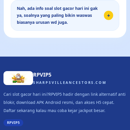
Nah, ada info soal slot gacor hari ini gak
+
ya, soalnya yang paling bikin waswas
biasanya urusan wd juga.
RPVIP5
SHARPSVILLEANCESTORS.COM
Cari slot gacor hari ini?RPVIP5 hadir dengan link alternatif anti
blokir, download APK Android resmi, dan akses H5 cepat.
Daftar sekarang kalau mau coba kejar jackpot besar.
RPVIP5