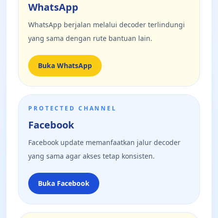
WhatsApp
WhatsApp berjalan melalui decoder terlindungi
yang sama dengan rute bantuan lain.
Buka WhatsApp
PROTECTED CHANNEL
Facebook
Facebook update memanfaatkan jalur decoder
yang sama agar akses tetap konsisten.
Buka Facebook