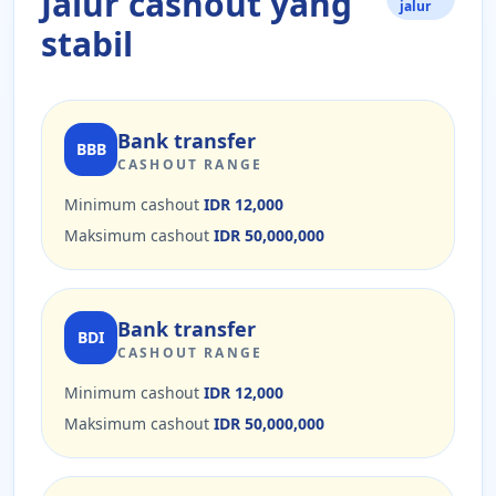
Jalur cashout yang
jalur
stabil
Bank transfer
BBB
CASHOUT RANGE
Minimum cashout
IDR 12,000
Maksimum cashout
IDR 50,000,000
Bank transfer
BDI
CASHOUT RANGE
Minimum cashout
IDR 12,000
Maksimum cashout
IDR 50,000,000