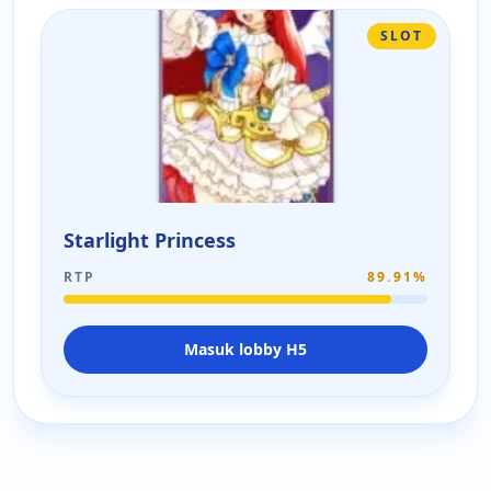
SLOT
Starlight Princess
RTP
89.91%
Masuk lobby H5