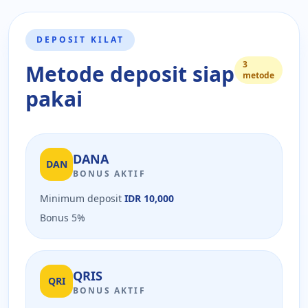
DEPOSIT KILAT
3
Metode deposit siap
metode
pakai
DANA
DAN
BONUS AKTIF
Minimum deposit
IDR 10,000
Bonus 5%
QRIS
QRI
BONUS AKTIF