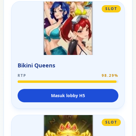
SLOT
Bikini Queens
RTP
98.29%
Masuk lobby H5
SLOT