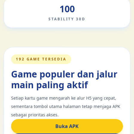
100
STABILITY 30D
192 GAME TERSEDIA
Game populer dan jalur
main paling aktif
Setiap kartu game mengarah ke alur H5 yang cepat,
sementara tombol utama halaman tetap menjaga APK
sebagai prioritas akses.
Buka APK