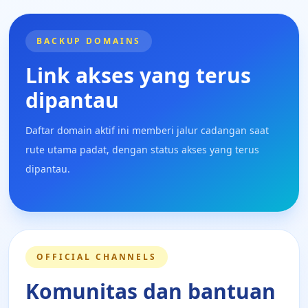
BACKUP DOMAINS
Link akses yang terus
dipantau
Daftar domain aktif ini memberi jalur cadangan saat
rute utama padat, dengan status akses yang terus
dipantau.
OFFICIAL CHANNELS
Komunitas dan bantuan