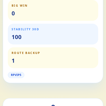
BIG WIN
0
STABILITY 30D
100
ROUTE BACKUP
1
RPVIP5