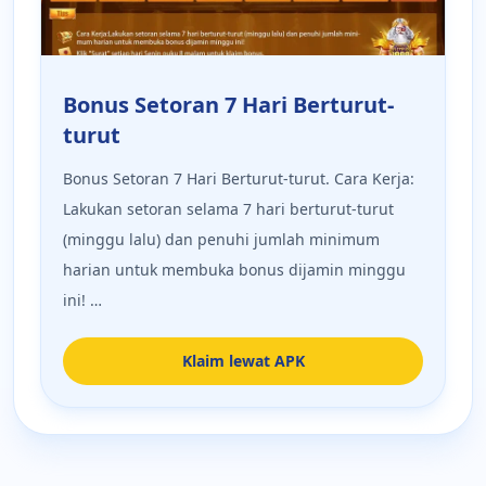
Bonus Setoran 7 Hari Berturut-
turut
Bonus Setoran 7 Hari Berturut-turut. Cara Kerja:
Lakukan setoran selama 7 hari berturut-turut
(minggu lalu) dan penuhi jumlah minimum
harian untuk membuka bonus dijamin minggu
ini! …
Klaim lewat APK