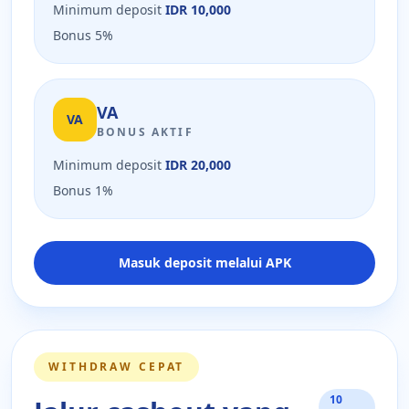
Minimum deposit
IDR 10,000
Bonus 5%
VA
VA
BONUS AKTIF
Minimum deposit
IDR 20,000
Bonus 1%
Masuk deposit melalui APK
WITHDRAW CEPAT
10