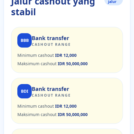
Jalur cashout yang
jalur
stabil
Bank transfer
BBB
CASHOUT RANGE
Minimum cashout
IDR 12,000
Maksimum cashout
IDR 50,000,000
Bank transfer
BDI
CASHOUT RANGE
Minimum cashout
IDR 12,000
Maksimum cashout
IDR 50,000,000