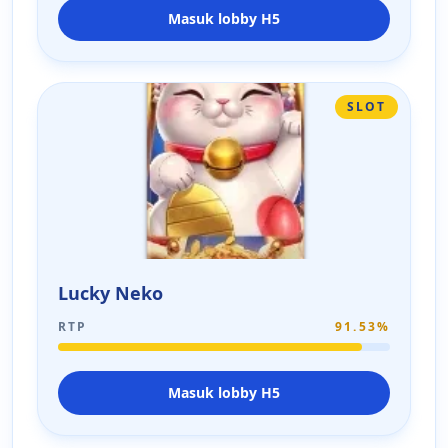
Masuk lobby H5
SLOT
Lucky Neko
RTP
91.53%
Masuk lobby H5