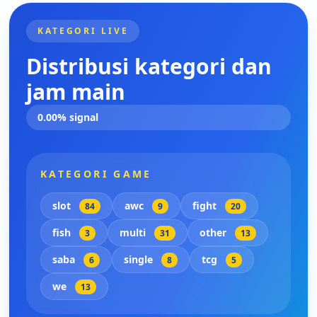
KATEGORI LIVE
Distribusi kategori dan
jam main
0.00% signal
KATEGORI GAME
slot
awc
fight
84
9
20
fish
multi
other
3
31
13
saba
single
tcg
6
8
5
we
13