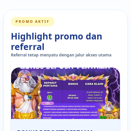
PROMO AKTIF
Highlight promo dan
referral
Referral tetap menyatu dengan jalur akses utama